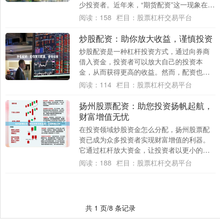
少投资者。近年来，“期货配资”这一现象在本
地投资者群体中时有讨论。它如同一把双刃
阅读：
158
栏目：
股票杠杆交易平台
剑，....
炒股配资：助你放大收益，谨慎投资
炒股配资是一种杠杆投资方式，通过向券商
借入资金，投资者可以放大自己的投资本
金，从而获得更高的收益。然而，配资也伴
随着更高的风险，因此需要谨慎投资。 **配
阅读：
114
栏目：
股票杠杆交易平台
资的优....
扬州股票配资：助您投资扬帆起航，
财富增值无忧
在投资领域炒股资金怎么分配，扬州股票配
资已成为众多投资者实现财富增值的利器。
它通过杠杆放大资金，让投资者以更小的本
金撬动更大的投资机会。 扬州股票配资平台
阅读：
188
栏目：
股票杠杆交易平台
提供灵....
共 1 页/8 条记录