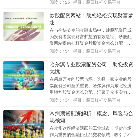
焦点。随着市场波动加剧和投资机会的增
阅读：
125
栏目：
股票杠杆交易平台
多，....
炒股配资网站：助您轻松实现财富梦
想
在当今快节奏的金融市场中，炒股配资已成
为投资者实现财富梦想的有效途径。炒股配
资网站提供杠杆资金炒股资金怎么分配，让
投资者能够放大投资规模，从而获得更高的
阅读：
154
栏目：
股票杠杆交易平台
潜在收益....
哈尔滨专业股票配资公司，助您投资
无忧
在瞬息万变的股票市场，选择一家专业的股
票配资公司至关重要。哈尔滨作为东北经济
重镇炒股资金怎么分配，汇聚了众多实力雄
厚的配资公司。 我们推荐的哈尔滨专业股票
阅读：
134
栏目：
股票杠杆交易平台
配资公....
常州期货配资解析：概念、风险与合
规须知
在常州这座经济活跃的工业城市，期货市场
作为重要的金融衍生品交易领域，吸引了不