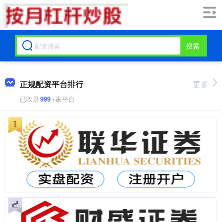
搜索
正规配资平台排行
更多
已收录
999
+家平台