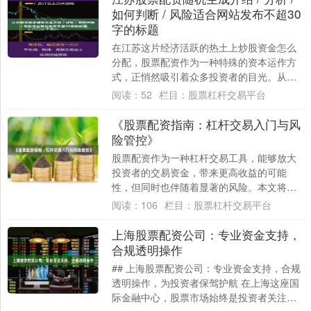
如何判断 / 风险适合网站发布不超30
字的标题
在江苏这片经济活跃的热土上炒股资金怎么
分配，股票配资作为一种特殊的资本运作方
式，正悄然吸引着众多投资者的目光。从南
京的金融街区到苏州的工业园区，从无锡的
阅读：
52
栏目：
股票杠杆交易平台
制造业基....
《股票配资指南：杠杆交易入门与风
险管控》
股票配资作为一种杠杆交易工具，能够放大
投资者的交易资金，带来更高收益的可能
性，但同时也伴随着显著的风险。本文将为
您介绍杠杆交易的基本概念，并提供有效的
阅读：
106
栏目：
股票杠杆交易平台
风险管控方....
上海股票配资公司：专业资金支持，
合规透明操作
## 上海股票配资公司：专业资金支持，合规
透明操作，为投资者保驾护航 在上海这座国
际金融中心，股票市场始终是投资者关注的