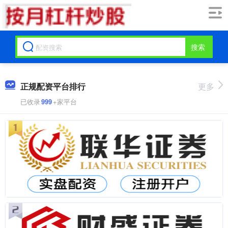
搜索
正规配资平台排行
更多
已收录
999
+家平台