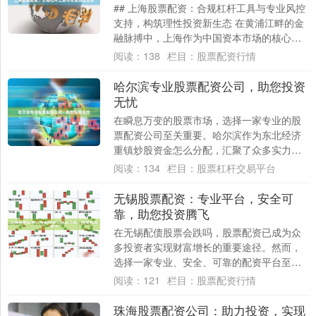
## 上海股票配资：合规杠杆工具与专业风控
支持，构筑理性投资新生态 在黄浦江畔的金
融脉搏中，上海作为中国资本市场的核心枢
纽，始终引领着金融创新的浪潮。股票配
阅读：
138
栏目：
股票配资行情
资，....
哈尔滨专业股票配资公司，助您投资
无忧
在瞬息万变的股票市场，选择一家专业的股
票配资公司至关重要。哈尔滨作为东北经济
重镇炒股资金怎么分配，汇聚了众多实力雄
厚的配资公司。 我们推荐的哈尔滨专业股票
阅读：
134
栏目：
股票杠杆交易平台
配资公....
无锡股票配资：专业平台，安全可
靠，助您投资腾飞
在无锡配债股票会跌吗，股票配资已成为众
多投资者实现财富增长的重要途径。然而，
选择一家专业、安全、可靠的配资平台至关
重要。 **专业平台，实力雄厚** 我们是一
阅读：
121
栏目：
股票配资行情
家....
珠海股票配资公司：助力投资，实现