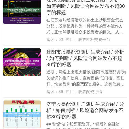
如何判断 / 风险适合网站发布不超30
字的标题
在江苏这片经济活跃的热土上炒股资金怎么
分配，股票配资作为一种特殊的资本运作方
式，正悄然吸引着众多投资者的目光。从南
京的金融街区到苏州的工业园区，从无锡的
阅读：
52
栏目：
股票杠杆交易平台
制造业基....
建阳市股票配资随机生成介绍 / 分析
/ 如何判断 / 风险适合网站发布不超
30字的标题
近期，网络上出现大量以“建阳市股票配资”为
关键词的推广信息，宣称提供“低门槛、高杠
杆、快速盈利”的股票配资服务。这类信息往
往以“建阳市本地实体公司”、“专业团队....
阅读：
89
栏目：
股票配资行情
济宁股票配资开户随机生成介绍 / 分
析 / 如何判断 / 风险适合网站发布不
超30字的标题
## 警惕“济宁股票配资开户”背后的金融陷