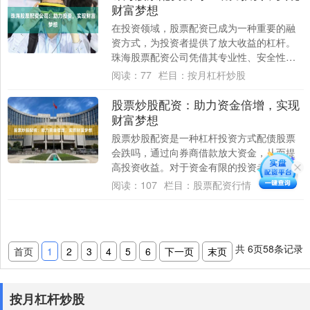
财富梦想
在投资领域，股票配资已成为一种重要的融
资方式，为投资者提供了放大收益的杠杆。
珠海股票配资公司凭借其专业性、安全性，
为投资者提供可靠的配资服务，助力他们实
阅读：
77
栏目：
按月杠杆炒股
现财富梦....
股票炒股配资：助力资金倍增，实现
财富梦想
股票炒股配资是一种杠杆投资方式配债股票
会跌吗，通过向券商借款放大资金，从而提
高投资收益。对于资金有限的投资者来说，
配资可以有效提升资金利用率，实现财富倍
阅读：
107
栏目：
股票配资行情
增。 *....
共
6
页
58
条记录
首页
1
2
3
4
5
6
下一页
末页
按月杠杆炒股