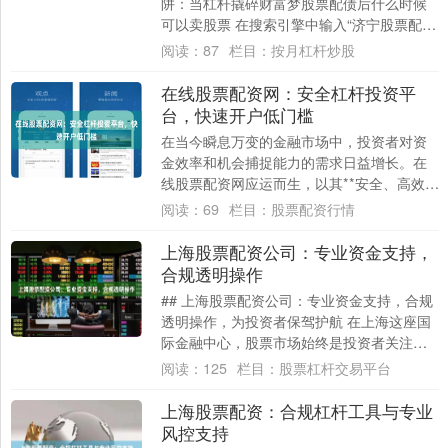
阱：当杠杆撬碎财富梦股票配债后什么时候
可以卖股票 在搜索引擎中输入“济宁股票配资
开户”，弹出的结果往往充斥着“高杠杆”....
阅读：
87
栏目：
按月杠杆炒股
在线股票配资网：安全杠杆投资平
台，快速开户低门槛
在当今瞬息万变的金融市场中，投资者对资
金效率和机会捕捉能力的需求日益增长。在
线股票配资网应运而生，以其**安全、高效、
低门槛**的特点，为众多投资者提供了一个
阅读：
69
栏目：
股票配资行情
值....
上海股票配资公司：专业资金支持，
合规透明操作
## 上海股票配资公司：专业资金支持，合规
透明操作，为投资者保驾护航 在上海这座国
际金融中心，股票市场始终是投资者关注的
焦点。随着市场波动加剧和投资机会的增
阅读：
125
栏目：
股票杠杆交易平台
多，....
上海股票配资：合规杠杆工具与专业
风控支持