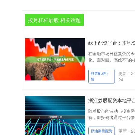
按月杠杆炒股 相关话题
线下配资平台：本地
在金融市场日益复杂的今
化、面对面、高效率”的核
更新：202
股票配资行
情
24
浙江炒股配资本地平
随着股市的波动与投资需
资，即投资者通过平台借
更新：202
原油期货配资