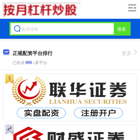
搜索
正规配资平台排行
更多
已收录
999
+家平台