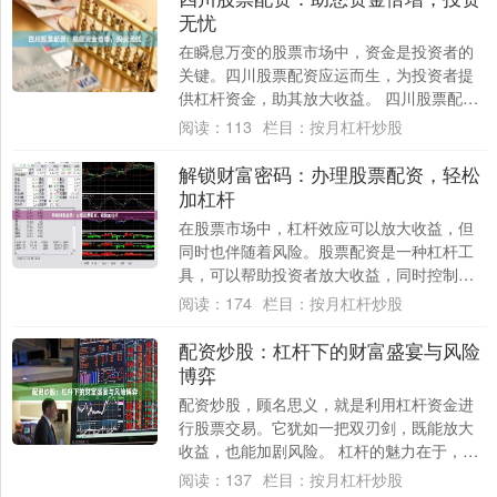
无忧
在瞬息万变的股票市场中，资金是投资者的
关键。四川股票配资应运而生，为投资者提
供杠杆资金，助其放大收益。 四川股票配资
平台提供灵活的配资方案，满足不同投资者
阅读：
113
栏目：
按月杠杆炒股
的需求....
解锁财富密码：办理股票配资，轻松
加杠杆
在股票市场中，杠杆效应可以放大收益，但
同时也伴随着风险。股票配资是一种杠杆工
具，可以帮助投资者放大收益，同时控制风
险。 办理股票配资，投资者可以向配资公司
阅读：
174
栏目：
按月杠杆炒股
借入资....
配资炒股：杠杆下的财富盛宴与风险
博弈
配资炒股，顾名思义，就是利用杠杆资金进
行股票交易。它犹如一把双刃剑，既能放大
收益，也能加剧风险。 杠杆的魅力在于，它
可以放大收益。例如，10万元本金，配资5
阅读：
137
栏目：
按月杠杆炒股