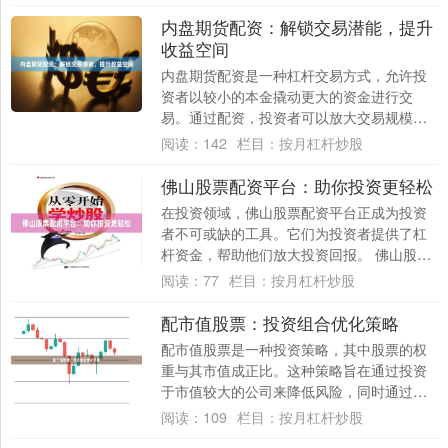
倍，....
内盘期货配资：解锁交易潜能，提升
收益空间
内盘期货配资是一种杠杆交易方式，允许投
资者以较小的本金撬动更大的资金进行交
易。通过配资，投资者可以放大交易规模，
提升收益空间。 **解锁交易潜能** 配资可以
阅读：
142
栏目：
按月杠杆炒股
帮....
佛山股票配资平台：助你投资更轻松
在投资领域，佛山股票配资平台正成为投资
者不可或缺的工具。它们为投资者提供了杠
杆资金，帮助他们放大投资回报。 佛山股票
配资平台的优势在于： * **放大收益：**....
阅读：
77
栏目：
按月杠杆炒股
配市值股票：投资组合优化策略
配市值股票是一种投资策略，其中股票的权
重与其市值成正比。这种策略旨在通过投资
于市值较大的公司来降低风险，同时通过投
资于市值较小的公司来提高潜在回报。 配市
阅读：
109
栏目：
按月杠杆炒股
值股票....