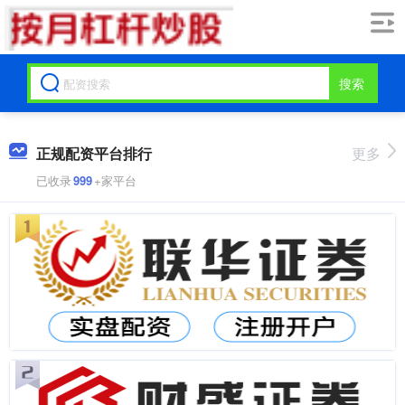
搜索
正规配资平台排行
更多
已收录
999
+家平台