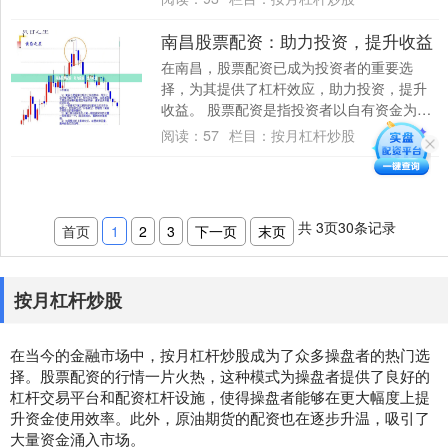
武汉股....
南昌股票配资：助力投资，提升收益
在南昌，股票配资已成为投资者的重要选
择，为其提供了杠杆效应，助力投资，提升
收益。 股票配资是指投资者以自有资金为基
础，向配资公司借入一定比例的资金进行股
阅读：
57
栏目：
按月杠杆炒股
票投资。....
共
3
页
30
条记录
首页
1
2
3
下一页
末页
按月杠杆炒股
在当今的金融市场中，按月杠杆炒股成为了众多操盘者的热门选
择。股票配资的行情一片火热，这种模式为操盘者提供了良好的
杠杆交易平台和配资杠杆设施，使得操盘者能够在更大幅度上提
升资金使用效率。此外，原油期货的配资也在逐步升温，吸引了
大量资金涌入市场。