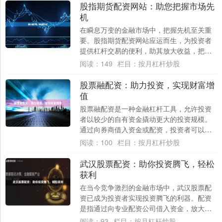
股指期货配资网站：助您把握市场先
机
在瞬息万变的金融市场中，把握先机至关重
要。股指期货配资网站应运而生，为投资者
提供杠杆交易的便利，助其放大收益，把握
市场机遇。 这些网站提供各种配资方案，允
阅读：
149
栏目：
按月杠杆炒股
许投资....
股票融配资：助力投资，实现财富增
值
股票融配资是一种金融杠杆工具，允许投资
者以较少的自有资金撬动更大的投资规模。
通过向券商借入资金或配资，投资者可以放
大收益，但同时也会放大风险。 **融配资的
阅读：
100
栏目：
按月杠杆炒股
优势....
武汉股票配资：助你投资腾飞，轻松
获利
在当今竞争激烈的金融市场中，武汉股票配
资已成为投资者实现投资腾飞的利器。配资
是指通过向专业配资公司借入资金，放大投
资本金，从而提高投资收益率的一种方式。
阅读：
93
栏目：
按月杠杆炒股