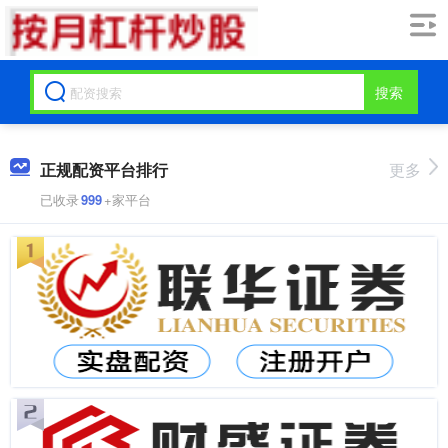
搜索
正规配资平台排行
更多
已收录
999
+家平台