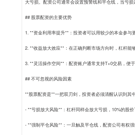
大亏损。配资公司通常会设置预警线和平仓线，当亏损
## 股票配资的主要优势
1. **资金利用率提升**：投资者可以用较少的本金
2. **收益放大效应**：在正确判断市场方向时，杠杆
3. **灵活操作空间**：配资账户通常支持T+0交易，
## 不可忽视的风险因素
**股票配资是**一把双刃剑，投资者必须清醒认识到其
- **亏损放大风险**：杠杆同样会放大亏损，10%的
- **强制平仓风险**：一旦触及平仓线，配资公司有