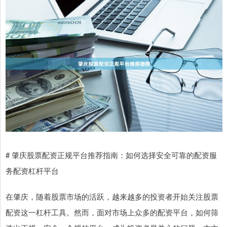
# 肇庆股票配资正规平台推荐指南：如何选择安全可靠的配资服
务配资杠杆平台
在肇庆，随着股票市场的活跃，越来越多的投资者开始关注股票
配资这一杠杆工具。然而，面对市场上众多的配资平台，如何筛