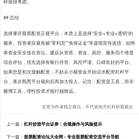
样值得考虑。
## 总结
选择肇庆股票配资正规平台，本质上是选择“安全+专业+透明”的
服务。投资者应避免被“零利息”“免保证金”等虚假宣传迷惑，始终
将资金安全放在首位。建议从资质、资金、风控、服务四个维度
综合评估，优先选择有银行存管、风控严谨、口碑良好的平台。
如果您是初次接触配资，不妨从小额资金开始试水配资杠杆平
台，逐步熟悉平台规则后再加大投入。记住：配资是工具，而非
赌博工具，理性投资才能行稳致远。
文章为作者独立观点，不代表按月杠杆炒股观点
上一篇：
杠杆炒股平台证券：合规操作与风险提示
下一篇：
股票配资论坛大全网 - 专业股票配资交流平台导航