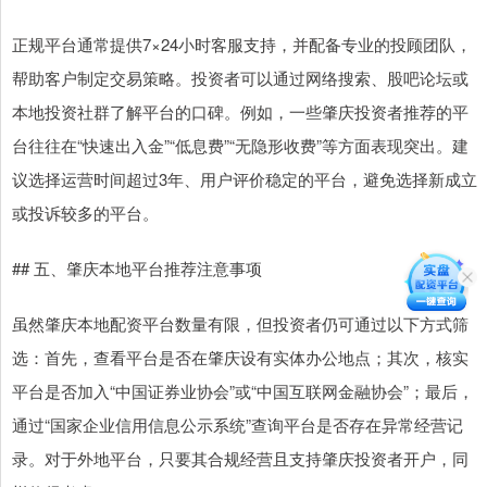
正规平台通常提供7×24小时客服支持，并配备专业的投顾团队，
帮助客户制定交易策略。投资者可以通过网络搜索、股吧论坛或
本地投资社群了解平台的口碑。例如，一些肇庆投资者推荐的平
台往往在“快速出入金”“低息费”“无隐形收费”等方面表现突出。建
议选择运营时间超过3年、用户评价稳定的平台，避免选择新成立
或投诉较多的平台。
## 五、肇庆本地平台推荐注意事项
虽然肇庆本地配资平台数量有限，但投资者仍可通过以下方式筛
选：首先，查看平台是否在肇庆设有实体办公地点；其次，核实
平台是否加入“中国证券业协会”或“中国互联网金融协会”；最后，
通过“国家企业信用信息公示系统”查询平台是否存在异常经营记
录。对于外地平台，只要其合规经营且支持肇庆投资者开户，同