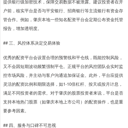
提供银行级加密技术，保障交易数据不被泄露。建议投资者在开
户前，核实平台是否与平安银行、招商银行等主流银行有资金存
管合作。例如，肇庆本地一些知名配资平台会定期公布资金托管
报告，增加透明度。
## 三、风控体系决定交易体验
优秀的配资平台会设置合理的预警线和平仓线，既能控制风险，
又不会因短期波动频繁强制平仓。正规平台的风控团队会实时监
控市场风险，并主动与客户沟通追加保证金。此外，平台应提供
灵活的配资比例和期限选择，如1-10倍杠杆、按天或按月计息，
满足不同投资者的需求。对于肇庆的股票投资者来说，平台是否
支持本地热门股票（如肇庆本地上市公司）的配资操作，也是重
要参考因素。
## 四、服务与口碑不可忽视