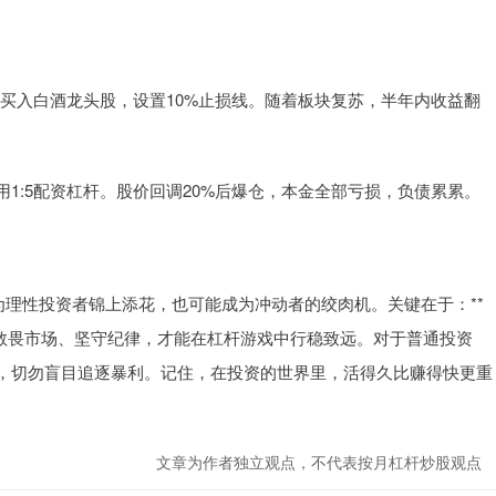
:1杠杆买入白酒龙头股，设置10%止损线。随着板块复苏，半年内收益翻
，使用1:5配资杠杆。股价回调20%后爆仓，本金全部亏损，负债累累。
为理性投资者锦上添花，也可能成为冲动者的绞肉机。关键在于：**
、敬畏市场、坚守纪律，才能在杠杆游戏中行稳致远。对于普通投资
，切勿盲目追逐暴利。记住，在投资的世界里，活得久比赚得快更重
文章为作者独立观点，不代表按月杠杆炒股观点