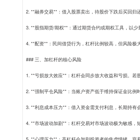
2. **融券交易**：借入股票卖出，待股价下跌后买
3. **股指期货/期权**：通过期货合约或期权工具，
4. **配资**：民间借贷行为，杠杆比例较高，但风险
### 三、加杠杆的核心风险
1. **亏损放大效应**：杠杆会同步放大收益和亏损
2. **强制平仓风险**：当账户资产低于维持保证金
3. **利息成本压力**：借入资金需支付利息，长期持
4. **市场波动加剧**：杠杆交易对市场波动极为敏感
5. **心理压力**：高杠杆会加剧投资者的焦虑情绪，