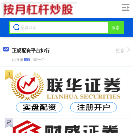
搜索
正规配资平台排行
更多
已收录
999
+家平台